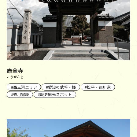
康全寺
こうぜんじ
西三河エリア
愛知の武将・姫
松平・徳川家
徳川家康
歴史観光スポット