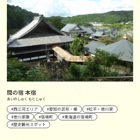
間の宿 本宿
あいのしゅく もとじゅく
西三河エリア
愛知の武将・姫
松平・徳川家
徳川家康
宿場町
東海道の宿場町
歴史観光スポット