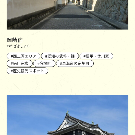
岡崎宿
おかざきしゅく
西三河エリア
愛知の武将・姫
松平・徳川家
徳川家康
宿場町
東海道の宿場町
歴史観光スポット