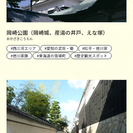
岡崎公園（岡崎城、産湯の井戸、えな塚）
おかざきこうえん
西三河エリア
愛知の武将・姫
松平・徳川家
徳川家康
東海道の宿場町
歴史観光スポット