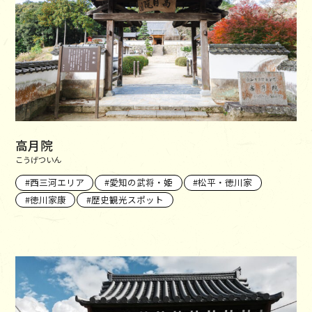
高月院
こうげついん
西三河エリア
愛知の武将・姫
松平・徳川家
徳川家康
歴史観光スポット