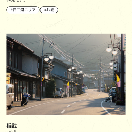
西三河エリア
お城
稲武
いなぶ