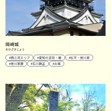
岡崎城
おかざきじょう
西三河エリア
愛知の武将・姫
松平・徳川家
徳川家康
石川数正
お城