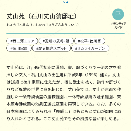
丈山苑（石川丈山翁邸址）
ボランティア
じょうざんえん（いしかわじょうざんおうていし）
ガイド
西三河エリア
愛知の武将・姫
松平・徳川家
徳川家康
歴史観光スポット
サムライガーデン
丈山苑は、江戸時代初期に漢詩、書、庭づくりで一流の才を発
揮した文人・石川丈山の出生地に平成8年（1996）建立。丈山
は16歳で徳川家康に仕えたが、後に武士を捨て、詩作や庭づく
りなど風雅の世界に身を転じた。丈山苑では、丈山が京都で作
庭した一条寺詩仙堂の唐様庭園、一休寺酬恩庵の蓬莱庭園、東
本願寺渉成園の池泉回遊式庭園を再現している。なお、多くの
日本庭園によくみられる「鹿威し」はもともと丈山が庭園に取
り入れたとされる。ここ丈山苑でもその風流な音が楽しめる。