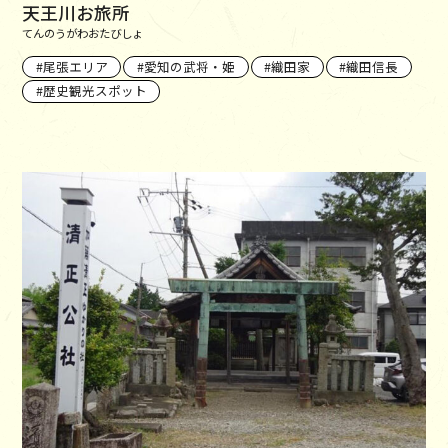
天王川お旅所
てんのうがわおたびしょ
尾張エリア
愛知の武将・姫
織田家
織田信長
歴史観光スポット