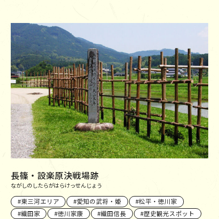
長篠・設楽原決戦場跡
ながしのしたらがはらけっせんじょう
東三河エリア
愛知の武将・姫
松平・徳川家
織田家
徳川家康
織田信長
歴史観光スポット