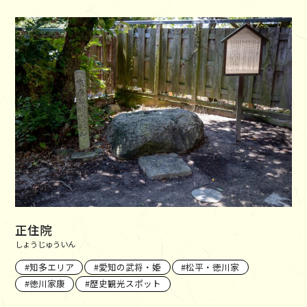
正住院
しょうじゅういん
知多エリア
愛知の武将・姫
松平・徳川家
徳川家康
歴史観光スポット