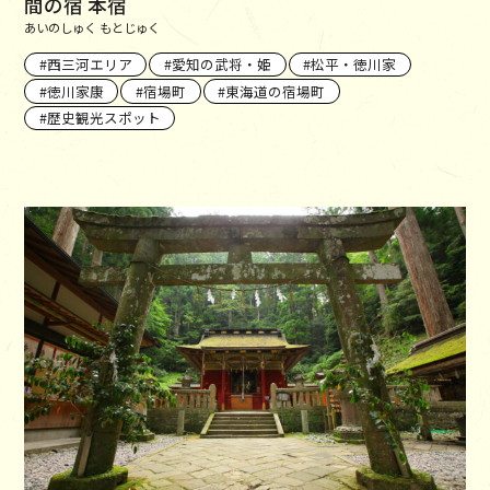
間の宿 本宿
あいのしゅく もとじゅく
西三河エリア
愛知の武将・姫
松平・徳川家
徳川家康
宿場町
東海道の宿場町
歴史観光スポット