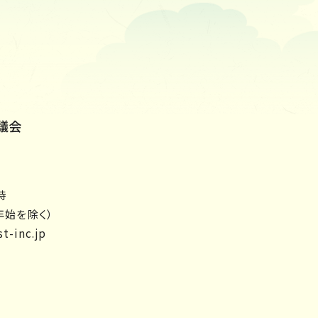
議会
時
年始を除く）
t-inc.jp