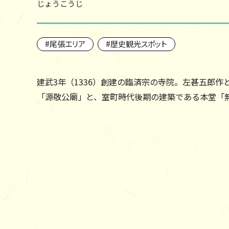
じょうこうじ
尾張エリア
歴史観光スポット
建武3年（1336）創建の臨済宗の寺院。左甚五郎
「源敬公廟」と、室町時代後期の建築である本堂「