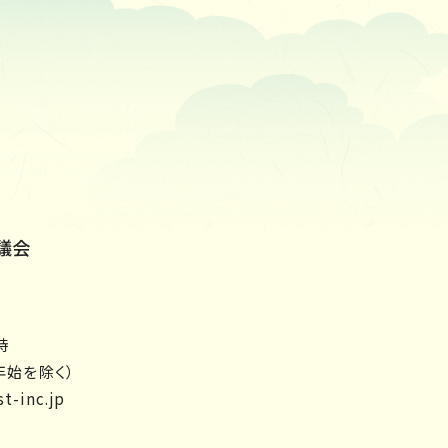
議会
時
年始を除く）
t-inc.jp