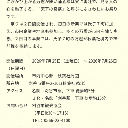
に浮かび上がる万燈が舞い踊る様は実に勇壮で、見る人の
心を魅了する、「天下の奇祭」と呼ぶにふさわしいお祭り
です。
祭りは２日間開催され、初日の新楽では氏子７町に加
え、市内企業や地区も参加し、多くの万燈が市内を練り歩
き、２日目の本楽では、氏子７町の万燈が秋葉社境内で神
前舞を奉納します。
開催期間 2026年7月25日（土曜日） ～ 2026年7月26日
（日曜日）
開催場所 市内中心部 秋葉社周辺
所在地 刈谷市銀座2-101(秋葉社)など
アクセス 名鉄「刈谷市駅」下車 徒歩約5分
ＪＲ・名鉄「刈谷駅」下車 徒歩約15分
お問い合せ 刈谷市観光協会
（平日8:30～17:15）
TEL：0566-23-4100