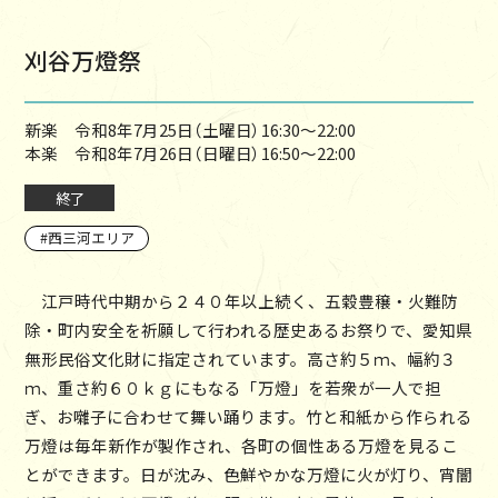
刈谷万燈祭
新楽 令和8年7月25日（土曜日）16:30～22:00
本楽 令和8年7月26日（日曜日）16:50～22:00
終了
西三河エリア
江戸時代中期から２４０年以上続く、五穀豊穣・火難防
除・町内安全を祈願して行われる歴史あるお祭りで、愛知県
無形民俗文化財に指定されています。高さ約５ｍ、幅約３
ｍ、重さ約６０ｋｇにもなる「万燈」を若衆が一人で担
ぎ、お囃子に合わせて舞い踊ります。竹と和紙から作られる
万燈は毎年新作が製作され、各町の個性ある万燈を見るこ
とができます。日が沈み、色鮮やかな万燈に火が灯り、宵闇