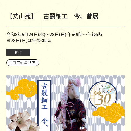
【丈山苑】 古裂細工 今、昔展
令和8年6月24日(水)～28日(日) 午前9時～午後5時
※28日(日)は午後3時迄
終了
西三河エリア