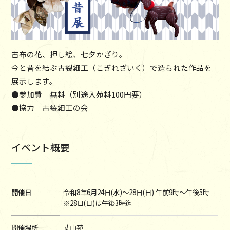
古布の花、押し絵、七夕かざり。
今と昔を結ぶ古裂細工（こぎれざいく）で造られた作品を
展示します。
●参加費 無料（別途入苑料100円要）
●協力 古裂細工の会
イベント概要
開催日
令和8年6月24日(水)～28日(日) 午前9時～午後5時
※28日(日)は午後3時迄
開催場所
丈山苑