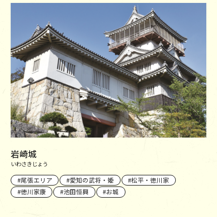
岩崎城
いわさきじょう
尾張エリア
愛知の武将・姫
松平・徳川家
徳川家康
池田恒興
お城