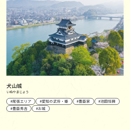
犬山城
いぬやまじょう
尾張エリア
愛知の武将・姫
豊臣家
池田恒興
豊臣秀吉
お城