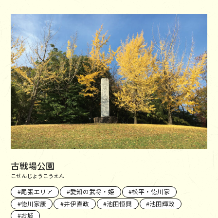
古戦場公園
こせんじょうこうえん
尾張エリア
愛知の武将・姫
松平・徳川家
徳川家康
井伊直政
池田恒興
池田輝政
お城